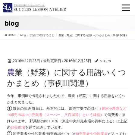
blog
HOME
blog
試験に関係すること
農業（野菜）に関する用語いくつかまとめ（事例Ⅲ関連）
2016年12月25日
/ 最終更新日 :
2016年12月25日
s-kura
農業（野菜）に関する用語いくつ
かまとめ（事例Ⅲ関連）
今年、事例Ⅲで出題されましたので、農業（野菜）に関する用語をいくつ
かまとめました。
① 野菜の流通 野菜は、基本的には、 卸売市場での取引
（農家→農協など
→卸売市場→小売業者（スーパー、八百屋等）という経路）
で消費者に届
けられます。 野菜類の約７６％（東京中央卸売市場の資料による）は上記
の
卸売市場
を経て流通しています。
② 卸売業者や仲卸業者 卸売市場の中には
卸売業者や仲卸業者
が入ってお