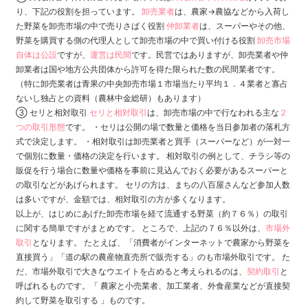
り、下記の役割を担っています。
卸売業者
は、農家→農協などから入荷し
た野菜を卸売市場の中で売りさばく役割
仲卸業者
は、スーパーやその他、
野菜を購買する側の代理人として卸売市場の中で買い付ける役割
卸売市場
自体は公設
ですが、
運営は民間
です。民営ではありますが、卸売業者や仲
卸業者は国や地方公共団体から許可を得た限られた数の民間業者です。
（特に卸売業者は青果の中央卸売市場１市場当たり平均１．４業者と寡占
ないし独占との資料（農林中金総研）もあります）
③ セリと相対取引
セリと相対取引
は、卸売市場の中で行なわれる主な
２
つの取引形態
です。 ・セリは公開の場で数量と価格を当日参加者の落札方
式で決定します。 ・相対取引は卸売業者と買手（スーパーなど）が一対一
で個別に数量・価格の決定を行います。 相対取引の例として、チラシ等の
販促を行う場合に数量や価格を事前に見込んでおく必要があるスーパーと
の取引などがあげられます。 セリの方は、まちの八百屋さんなど参加人数
は多いですが、金額では、相対取引の方が多くなります。
以上が、はじめにあげた卸売市場を経て流通する野菜（約７６％）の取引
に関する簡単ですがまとめです。 ところで、上記の７６％以外は、
市場外
取引
となります。 たとえば、「消費者がインターネットで農家から野菜を
直接買う」「道の駅の農産物直売所で販売する」のも市場外取引です。 た
だ、市場外取引で大きなウエイトを占めると考えられるのは、
契約取引
と
呼ばれるものです。「 農家と小売業者、加工業者、外食産業などが直接契
約して野菜を取引する 」ものです。