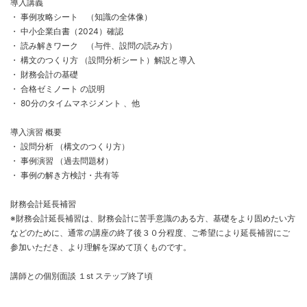
導入講義
・ 事例攻略シート （知識の全体像）
・ 中小企業白書（2024）確認
・ 読み解きワーク （与件、設問の読み方）
・ 構文のつくり方 （設問分析シート）解説と導入
・ 財務会計の基礎
・ 合格ゼミノート の説明
・ 80分のタイムマネジメント 、他
導入演習 概要
・ 設問分析 （構文のつくり方）
・ 事例演習 （過去問題材）
・ 事例の解き方検討・共有等
財務会計延長補習
※財務会計延長補習
は、財務会計に苦手意識のある方、基礎をより固めたい方
などのために、通常の講座の終了後３０分程度、ご希望により延長補習にご
参加いただき、より理解を深めて頂くものです。
講師との個別面談 １st ステップ終了頃