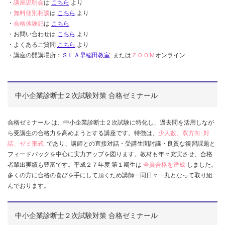
・
講座説明会
は
こちら
より
・
無料個別相談
は
こちら
より
・
合格体験記
は
こちら
・お問い合わせは
こちら
より
・よくあるご質問
こちら
より
・講座の開講場所：
ＳＬＡ早稲田教室
または
ＺＯＯＭ
オンライン
中小企業診断士２次試験対策 合格ゼミナール
合格ゼミナール は、中小企業診断士２次試験に特化し、過去問を活用しなが
ら受講生の合格力を高めようとする講座です。特徴は、
少人数、双方向･対
話、ゼミ形式
であり、講師との直接対話・受講生間討議・良質な復習課題と
フィードバックを中心に実力アップを図ります。教材も年々充実させ、合格
者輩出実績も豊富です。平成２７年度 第１期生は
全員合格を達成
しました。
多くの方に合格の喜びを手にして頂くため講師一同日々一丸となって取り組
んでおります。
中小企業診断士２次試験対策 合格ゼミナール