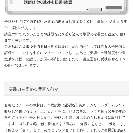
合格ゼミの時間内で解いた答案の書き直し答案を２０回（事例Ⅰ～Ⅳ 直近５年
分）添削いたします。
講座の中で気づいたことや課題などを盛り込んで学習の定着にお役立て頂け
ますと幸いです。
ご返却はご提出後平均５日程度を目途に、添削内容としては答案の全体的な
評価やコメントを中心にフィードバックし、あわせて受講生の理解度や学習
進捗を把握・確認し、次回の添削に活かしたり、講座運営に反映させるよう
心掛けてまいります。
実践力を高める豊富な教材
合格ゼミナールの教材は、２次試験に必要な知識を、ムリ・ムダ・ムラなく
吸収して頂けるよう仕上げるとともに、ゼミの各ステップと個々の受講生の
学習進捗をすり合わせながら、合格力を最大限に高められるように設計して
います。 本試験の場では、問題文を「読み」「知識」をもとに「考え」そし
て解答を「書く」まで、あわせてワンセットであり、それらは有機的に結び