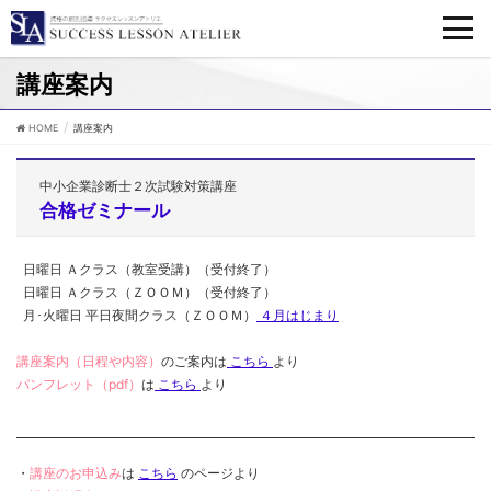
講座案内
HOME
講座案内
中小企業診断士２次試験対策講座
合格ゼミナール
日曜日 Ａクラス（教室受講）（受付終了）
日曜日 Ａクラス（ＺＯＯＭ）（受付終了）
月･火曜日 平日夜間クラス（ＺＯＯＭ）
４月はじまり
講座案内（日程や内容）
のご案内は
こちら
より
パンフレット（pdf）
は
こちら
より
・
講座のお申込み
は
こちら
のページより