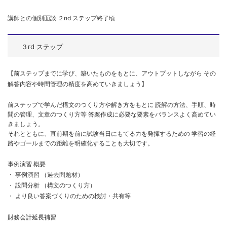
講師との個別面談 ２nd ステップ終了頃
３rd ステップ
【前ステップまでに学び、築いたものをもとに、アウトプットしながら
その
解答内容や時間管理の精度を高めていきましょう】
前ステップで学んだ構文のつくり方や解き方をもとに
読解の方法、手順、時
間の管理、文章のつくり方等
答案作成に必要な要素をバランスよく高めてい
きましょう。
それとともに、直前期を前に試験当日にもてる力を発揮するための
学習の経
路やゴールまでの距離を明確化することも大切です。
事例演習 概要
・ 事例演習 （過去問題材）
・ 設問分析 （構文のつくり方）
・ より良い答案づくりのための検討・共有等
財務会計延長補習