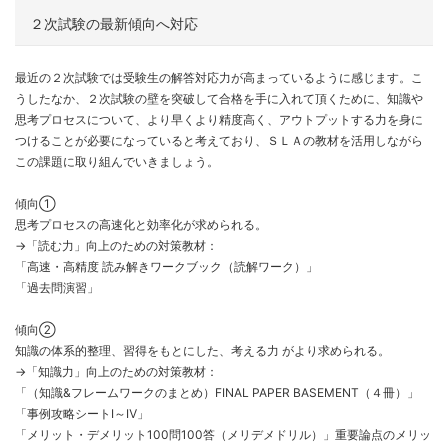
２次試験の最新傾向へ対応
最近の２次試験では受験生の解答対応力が高まっているように感じます。こ
うしたなか、２次試験の壁を突破して合格を手に入れて頂くために、知識や
思考プロセスについて、より早くより精度高く、アウトプットする力を身に
つけることが必要になっていると考えており、ＳＬＡの教材を活用しながら
この課題に取り組んでいきましょう。
傾向①
思考プロセスの高速化と効率化が求められる。
→「読む力」向上のための対策教材：
「高速・高精度 読み解きワークブック（読解ワーク）」
「過去問演習」
傾向②
知識の体系的整理、習得をもとにした、考える力 がより求められる。
→「知識力」向上のための対策教材：
「（知識&フレームワークのまとめ）FINAL PAPER BASEMENT（４冊）」
「事例攻略シートⅠ～Ⅳ」
「メリット・デメリット100問100答（メリデメドリル）」重要論点のメリッ