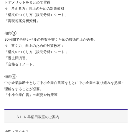
トデメリットをまとめて習得
→「考える力」向上のための対策教材：
「構文のつくり方（設問分析）シート」
「再現答案分析資料」
傾向③
80分間で合格レベルの答案を書くための技術向上が必要。
→「書く力」向上のための対策教材：
「構文のつくり方（設問分析）シート 」
「過去問演習」
「合格ゼミノート」
傾向④
中小企業診断士として中小企業白書等をもとに中小企業の取り組みを把握・
理解をすることが必要。
「中小企業白書」の概要や施策等
—
ＳＬＡ
早稲田教室のご案内 —
地図・アクセス