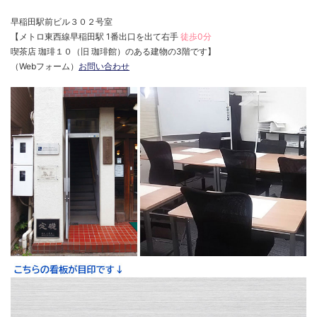
早稲田駅前ビル３０２号室
【メトロ東西線早稲田駅 1番出口を出て右手
徒歩0分
喫茶店 珈琲１０（旧 珈琲館）のある建物の3階です】
（Webフォーム）
お問い合わせ