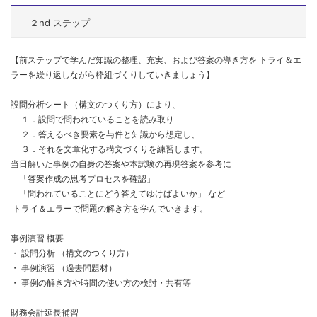
２nd ステップ
【前ステップで学んだ知識の整理、充実、および答案の導き方を
トライ＆エ
ラーを繰り返しながら枠組づくりしていきましょう】
設問分析シート（構文のつくり方）により、
１．設問で問われていることを読み取り
２．答えるべき要素を与件と知識から想定し、
３．それを文章化する構文づくりを練習します。
当日解いた事例の自身の答案や本試験の再現答案を参考に
「答案作成の思考プロセスを確認」
「問われていることにどう答えてゆけばよいか」 など
トライ＆エラーで問題の解き方を学んでいきます。
事例演習 概要
・ 設問分析 （構文のつくり方）
・ 事例演習 （過去問題材）
・ 事例の解き方や時間の使い方の検討・共有等
財務会計延長補習