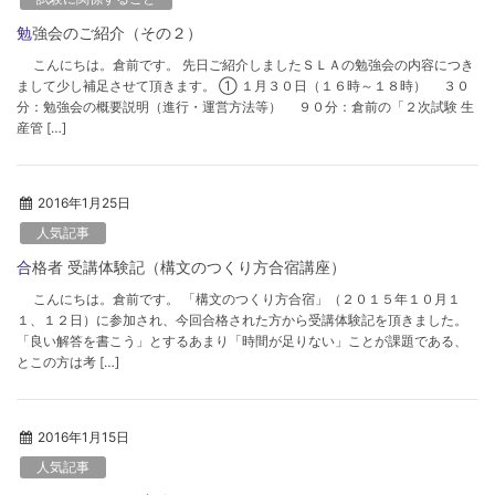
勉強会のご紹介（その２）
こんにちは。倉前です。 先日ご紹介しましたＳＬＡの勉強会の内容につき
まして少し補足させて頂きます。 ① １月３０日（１６時～１８時） ３０
分：勉強会の概要説明（進行・運営方法等） ９０分：倉前の「２次試験 生
産管 […]
2016年1月25日
人気記事
合格者 受講体験記（構文のつくり方合宿講座）
こんにちは。倉前です。 「構文のつくり方合宿」（２０１５年１０月１
１、１２日）に参加され、今回合格された方から受講体験記を頂きました。
「良い解答を書こう」とするあまり「時間が足りない」ことが課題である、
とこの方は考 […]
2016年1月15日
人気記事