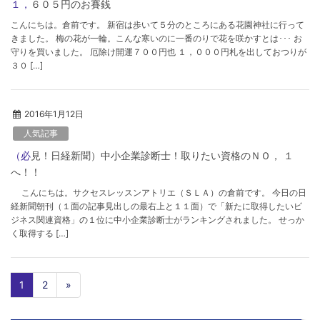
１，６０５円のお賽銭
こんにちは。倉前です。 新宿は歩いて５分のところにある花園神社に行って
きました。 梅の花が一輪。こんな寒いのに一番のりで花を咲かすとは･･･ お
守りを買いました。 厄除け開運７００円也 １，０００円札を出しておつりが
３０ […]
2016年1月12日
人気記事
（必見！日経新聞）中小企業診断士！取りたい資格のＮＯ， １
へ！！
こんにちは。サクセスレッスンアトリエ（ＳＬＡ）の倉前です。 今日の日
経新聞朝刊（１面の記事見出しの最右上と１１面）で「新たに取得したいビ
ジネス関連資格」の１位に中小企業診断士がランキングされました。 せっか
く取得する […]
1
2
»