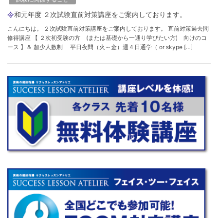
令和元年度 ２次試験直前対策講座をご案内しております。
こんにちは。 ２次試験直前対策講座をご案内しております。 直前対策過去問
修得講座 【 ２次初受験の方 (または基礎から一通り学びたい方) 向けのコ
ース 】＆ 超少人数制 平日夜間（火～金）週４日通学（ or skype […]