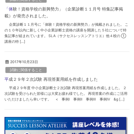
「体験！資格学校の新興勢力」（企業診断１１月号 特集記事掲
載）が発売されました。
企業診断１１月号に「体験！資格学校の新興勢力」が掲載されました。 こ
の１０年以内に新しく中小企業診断士資格の講座を開講した５社について特
集記事が組まれています。 SLA（サクセスレッスンアトリエ）他４校の ①
講座の特 […]
2017年10月23日
試験に関係すること
平成２９年２次試験 再現答案用紙を作成しました
平成２９年度 中小企業診断士２次試験 再現答案用紙を作成しました。 ２
次試験を受けられた皆様には大変お疲れ様でした。 再現答案の作成にご活用
いただけましたら幸いです。 < 事例Ⅰ 事例Ⅱ 事例Ⅲ 事例Ⅳ &g […]