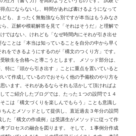
の仕方（書く力）を高めようというものです。 試験で
ば得点にならないし、時間があれば書けるようになって
れども、まったく無勉強なら別ですが本当はもうみなさ
なら、正解や模範解答を見て「それはそうだ」と理解で
わけではない、けれども「なぜ時間内にそれが引き出せ
要なことは「本当は知っていることを自分の中から早く
それをできるようにするのが「構文のつくり方」です。
受験生を合格へと導こうとします。 メソッド部分は、
が、特に「
頭から引き出す
」ことに重点を置いていると
づいて作成しているのでおそらく他の予備校のやり方を
と思います。それがあるならそれも活かして頂ければよ
」としてご紹介したブログでは、たった１つの設問で１４
、そこは「構文づくりを楽しんでもらう」ことも意識し
きちんとメソッドとして提供し、直近過去３年分の設問
成した「構文の作成例」は受講生がメソッドに従って作
考プロセスの融合を図ります。 そして、１事例分作成