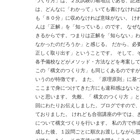
つくり方」は、２次試験の着地点である、記述
は、どんなに「わかって」いても書けなけれ
も「８０分」に収めなければ意味がない。 け
んは「正解」を「知っている」のです。 なぜ
きるからです。つまりは正解を「知らない」
なかったのだろうか」と感じる。 だから、必
正しく取り出す」ということです。 そして、
各予備校などがメソッド・方法などを考案して
この「構文のつくり方」も同じくあるのです
いうのが特徴です。 また、「原理原則」に基
ここまで身につけてきた方にも違和感はない
いと思います。 先般、「 構文のつくり方 
回にわたりお伝えしました。ブログですので
ておりました。 けれども合宿講座の中では、
について構文づくりを行います。 私の方で作
成した後、１設問ごとに順次お渡ししながら思