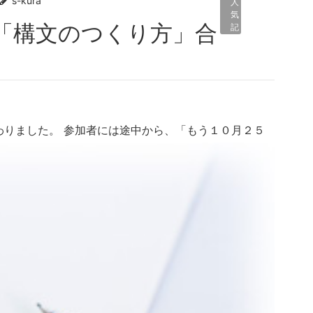
s-kura
人
気
記
事
わりました。 参加者には途中から、「もう１０月２５