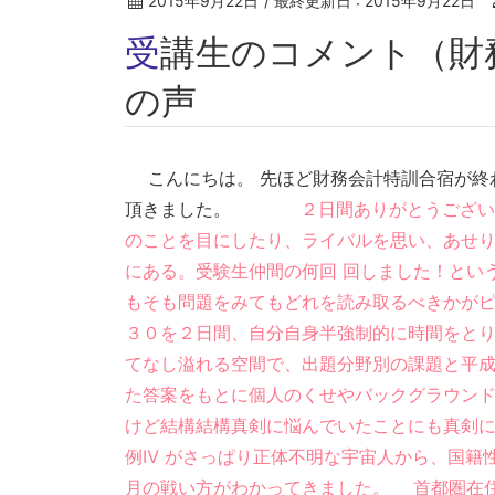
2015年9月22日
/ 最終更新日 :
2015年9月22日
受講生のコメント（財務会計特訓合宿）喜び
の声
こんにちは。 先ほど財務会計特訓合宿が終
頂きました。
２日間ありがとうござい
のことを目にしたり、ライバルを思い、あせ
にある。受験生仲間の何回 回しました！とい
もそも問題をみてもどれを読み取るべきかが
３０を２日間、自分自身半強制的に時間をとり
てなし溢れる空間で、出題分野別の課題と平
た答案をもとに個人のくせやバックグラウン
けど結構結構真剣に悩んでいたことにも真剣
例Ⅳ がさっぱり正体不明な宇宙人から、国籍
月の戦い方がわかってきました。 首都圏在