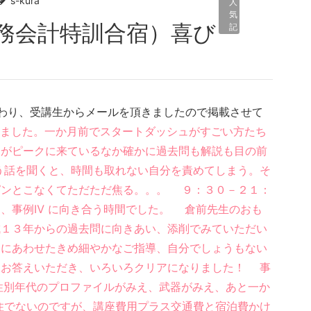
s-kura
人
気
記
事
わり、受講生からメールを頂きましたので掲載させて
ました。一か月前でスタートダッシュがすごい方たち
りがピークに来ているなか確かに過去問も解説も目の前
う話を聞くと、時間も取れない自分を責めてしまう。そ
ピンとこなくてただただ焦る。。。 ９：３０－２１：
、事例Ⅳ に向き合う時間でした。 倉前先生のおも
成１３年からの過去問に向きあい、添削でみていただい
ドにあわせたきめ細やかなご指導、自分でしょうもない
にお答えいただき、いろいろクリアになりました！ 事
性別年代のプロファイルがみえ、武器がみえ、あと一か
住でないのですが、講座費用プラス交通費と宿泊費かけ