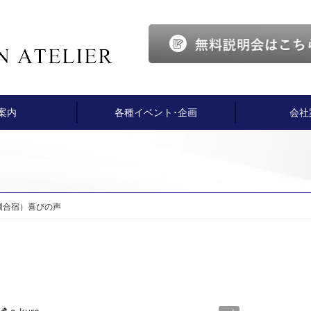
案内
各種イベント･企画
会社
訓合宿）喜びの声