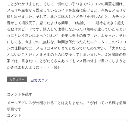
ことがわかりました。そして、慣れない手つきでパソコンの裏蓋を開け、
メモリを左右から固定しているガイドを左右に広げると、今あるメモリが
取り出せました。そして、新たに購入したメモリを押し込むと、カチッと
音がして増設完了。思ったよりも簡単。 （結論） 期待を大きく超え
る動作スピードです。購入して改善しなかったり規格が違っていたらとい
うにという迷いはあったけれど、必要は発明の母でした。よかった。それ
にしても、今までの（無駄な）時間は何だったんだ... Ｐ．Ｓ．このパソコ
ンの仕様書では、メモリは４ＭＢまでとなっていたのですが、「大きいこ
とはいいことだ」と８ＭＢのものに交換してしまいました。２次試験の答
案では、書きたいことがたくさんあってもマス目の外まで書いてしまうと
かされませんように・・・（笑）
カテゴリー
日常のこと
コメントを残す
メールアドレスが公開されることはありません。
*
が付いている欄は必須
項目です
コメント