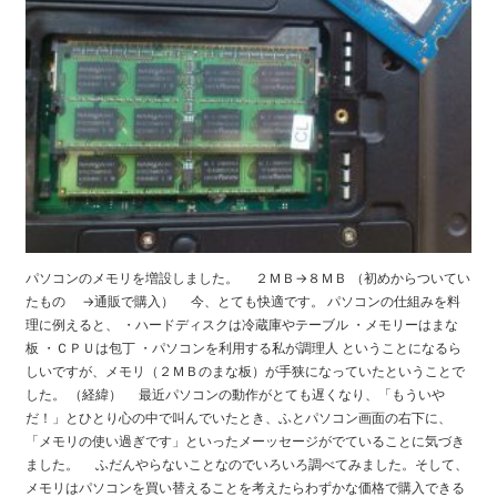
パソコンのメモリを増設しました。 ２ＭＢ→８ＭＢ （初めからついてい
たもの →通販で購入） 今、とても快適です。 パソコンの仕組みを料
理に例えると、 ・ハードディスクは冷蔵庫やテーブル ・メモリーはまな
板 ・ＣＰＵは包丁 ・パソコンを利用する私が調理人 ということになるら
しいですが、メモリ（２ＭＢのまな板）が手狭になっていたということで
した。 （経緯） 最近パソコンの動作がとても遅くなり、「もういや
だ！」とひとり心の中で叫んでいたとき、ふとパソコン画面の右下に、
「メモリの使い過ぎです」といったメーッセージがでていることに気づき
ました。 ふだんやらないことなのでいろいろ調べてみました。そして、
メモリはパソコンを買い替えることを考えたらわずかな価格で購入できる