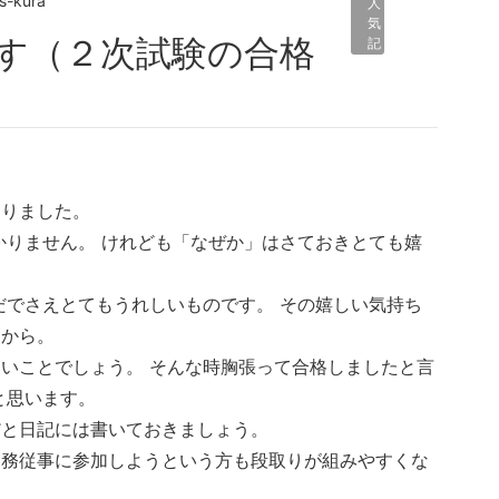
s-kura
人
気
記
事
なりました。
かりません。 けれども「なぜか」はさておきとても嬉
だでさえとてもうれしいものです。 その嬉しい気持ち
すから。
いことでしょう。 そんな時胸張って合格しましたと言
と思います。
だと日記には書いておきましょう。
実務従事に参加しようという方も段取りが組みやすくな