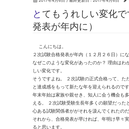
2017年4月6日
/ 最終更新日 :
2017年4月6日
とてもうれしい変化です（２次試験の合格
発表が年内に）
こんにちは。
２次試験合格発表が年内（１２月２６日）に
なぜこのような変化があったのか？ 理由はわ
しい変化です。
そうですよね。 ２次試験の正式合格って、た
と達成感をもって新たな年を迎えられるので
年末年始は家族や親せき、知人に会う機会も多
える。 ２次試験受験生長年多くの願望だった
心ある試験関係者ががそれを汲んでくれたの
それから、合格発表が早ければ、年明け早々
ると思います。