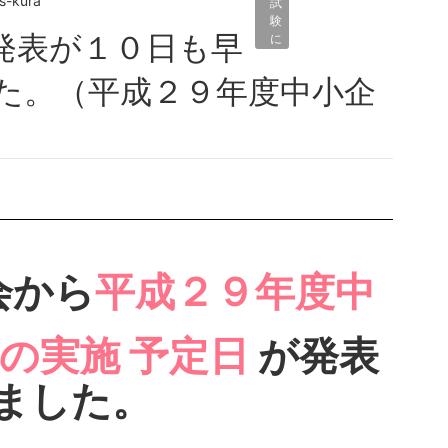
s-kura
試
験
に
関
係
た。（平成２９年度中小企
す
る
）
こ
と
会から
平成２９年度中
の実施
予定日
が発表
ました。