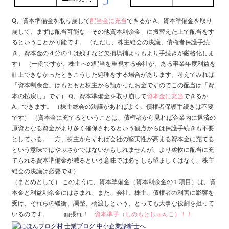
Q、資本準備金を取り崩して
配当金に充当
できるか A、資本準備金を取り
崩して、まずは配当可能な「その他資本剰余金」に振替えた上で配当をす
るということが可能です。 （ただし、株主総会の決議、債権者保護手続
き、資本金の４分の１は残すなど欠損填補よりもより手続きが厳格化しま
す） （一例ですが、株主への配当を重視する会社が、ある事業年度利益を
計上できなかったときこうした処理をする場合があります。考えてみれば
「資本剰余金」はもともと株主から預かったお金ですのでこの配当は「資
本の払戻し」です） Q、資本準備金を取り崩して
資本金に充当
できるか
A、できます。 （株主総会の決議があればよく、債権者保護手続きは不要
です） （資本金に充てるということは、債権者から見れば企業内に返済の
原資となる資金がより多く確保されるという観点からは保護手続きも不要
としている。一方、株主からすれば会社の堅実性が高まる資本金に充てる
という意味ではやぶさかではないかもしれませんが、より柔軟に配当に充
てられる資本準備金が減るという意味では必ずしも望ましくはなく、株主
総会の決議は必要です）
（まとめとして） このように、資本準備金（資本剰余金の１項目）は、資
本金と利益剰余金にはさまれ、また、会社、株主、債権者の利害に影響を
受け、それらの緩衝、調整、橋渡しという、とっても大事な役割を担って
いるのです。 頑張れ！
資本準子（しのもとじゅんこ）！！