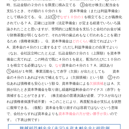
時、払込金額の２分の１を限度に積み立てる ③会社が株主に配当金を
支払うとき、その額の１０分の１を 資本準備金（または利益準備金）
として積み立てる。 Q、上記③で
なぜ１０分の１
を積立てることが義務化
されている？ A、正確には法律（法定準備金）が定まる経過でいろいろ議
論されたことと思いますが、世間的には配当金を支払うと会社のお金が減
り財務基盤が弱くなるので、それが何の歯止めもなく行われることを避け
るため（債権者保護）。 Q、資本準備金は
どのくらい
積立てればよい？
A、資本金の４分の１に達するまで（ただし利益準備金との合算でよい）
（なお、会社設立時にたとえば、払込金額の２分の１（上限額）を資本準
備金に充てれば、この時点で既に４分の１を超え、配当のたびに１０分の
１を積立てる必要はない） Q、
なぜ
資本金の４分の１？ A、諸説あり
①会社が１年間、事業活動をして赤字（欠損）が出たとしても 資本
金の４分の１あればそれで補えるでしょ（欠損填補）という額 ②その
位あれば債権者も安心という額 Q、資本準備金による
欠損填補
とは A、欠
損が出たとき資本準備金を取り崩し繰越利益剰余金のマイナス（赤字）を
填補することができます。 （株主総会の普通決議が必要、プラスが出なけ
れば債権者保護手続不要） →このことにより、再度配当金が支払える状態
に復帰できる。（復配） 資本金を取り崩すのは容易ではないという意味
で、会社からすれば資本金よりも
資本準備金の方が使い勝手が良い
ので
す。（下表は例です）