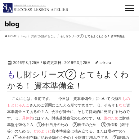
blog
HOME
blog
試験に関係すること
もし財シリーズ② とてもよくわかる！ 資本準備金！
2016年3月25日
/ 最終更新日 :
2016年3月25日
s-kura
もし財シリーズ② とてもよくわ
かる！ 資本準備金！
こんにちは。倉前です。 今日は「資本準備金」について 受講生
しの
もとじゅんこ
さんのご質問にこたえる形ですめます。 Q、そもそも
なぜ
資
本準備金ってあるの？ A、会社が健全に、そして持続的に発展するためで
す。 Q、
具体的
には？ A、財務基盤強化のためです。 Q、
誰のため
に財務
基盤を強化？ A、①会社自身のため ②株主のため ③債権者（銀行
等）のため Q、
どのように
資本準備金は積み立てる、または増やすの？
A、①会社創立時に払込金額の２分の１を限度に積み立てる ②増資の