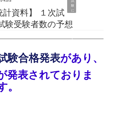
s-kura
試
験
に
関
係
試験受験者数の予想
す
る
こ
と
試験合格発表
があり、
が発表されておりま
す。