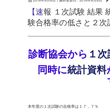
2016年9月6日
/ 最終更新日 :
2016年9月6日
【速報 １次試験 結果 統計資料】 １次試
験合格率の低さと２次
診断協会から
１次
同時に
統計資料
本年度の１次試験の合格率は１７．７％