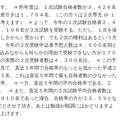
す。 → 昨年度は、１次試験合格者数が３，４２６名
引きは１，７０４名。（この方々は２次専念 or １
考えます） → よって、今年の１次試験合格者２，４
４，１０８名が２次試験を受験する。ただし、１次を保
難しさから）受からず、でも２次の権利はあるという方
ら、今年の２次受験申込者予想人数は４，５００名弱と
し込みながらも何らかの理由で受験できない方が１７０
の実際の２次受験者数は４，３００名位。 → この予
に見て、直近５年間で合格率のもっとも低かった平成２
９５名。これは直近５年間で最も合格者数の少なかった
準。 → 一方、直近５年間の平均合格率である、２
。 → また、直近５年間の２次試験平均合格者数は
，０１０名であった場合、合格率の方が２３．５％とな
でとさせて頂き、あとは勉強が順調にはかどりますよ
申し上げます。