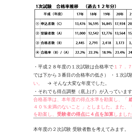
・平成２８年度の１次試験は合格率で
１７．
では下から３番目の合格率の低さ） ・１次試
い。
→ そんな大変な年度でした。
・それでも得点調整（底上げ）が入っていま
合格基準は、本年度の得点水準を勘案し、「
４０％未満のないこと 」としました。また、
を勘案し、
受験者の得点に４点を加算
しまし
本年度の２次試験 受験者数を考えてみます。