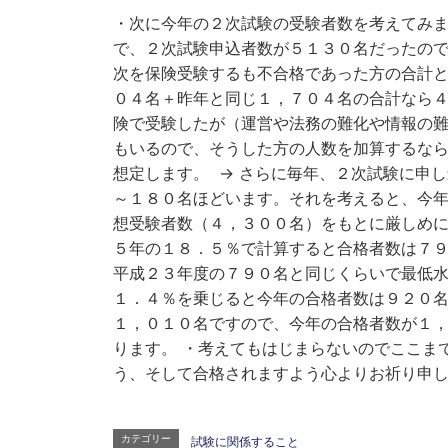
・次に今年の２次試験の受験者数を考えてみま
で、２次試験申込者数が５１３０名だったので差
次を保険受験するも不合格であった方の合計と
０４名＋昨年と同じ１，７０４名の合計なら
険で受験したが（運営や法務の難化や情報の
もいるので、そうした方の人数を加算するな
想定します。 → さらに毎年、２次試験に申
～１８０名ほどいます。それを考えると、今年
想受験者数（４，３００名）をもとに厳しめ
５年の１８．５％で計算すると合格者数は７
平成２３年度の７９０名と同じくらいで最低水
１．４％を乗じると今年の合格者数は９２０名
１，０１０名ですので、今年の合格者数が１
ります。 ・考えてもはじまらないのでここま
う、そして合格されますよう心よりお祈り
カテゴリー
試験に関係すること