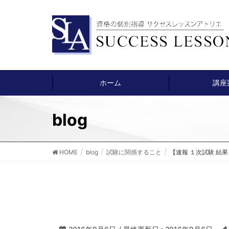
ホーム
講座
blog
HOME
blog
試験に関係すること
【速報 １次試験 結