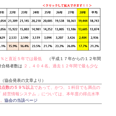
７％と直近５年では最低
（平成１７年からの１２年間
験合格者数は
２，４０４名。過去１２年間で最も少な
す（協会発表の文章より）
総点数の５９%以上
であって、かつ、１科目でも満点の
「 経営情報システム 」については、本年度の得点水準
た。
協会の当該ページ