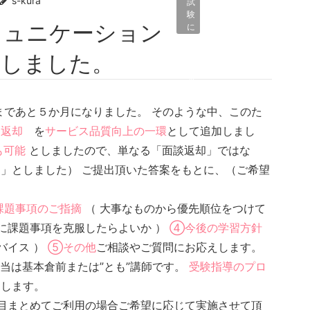
s-kura
試
験
に
関
係
! しました。
す
る
こ
と
まであと５か月になりました。 そのような中、このた
ン返却
を
サービス品質向上の一環
として追加しまし
も可能
としましたので、単なる「面談返却」ではな
」としました） ご提出頂いた答案をもとに、（ご希望
。
課題事項のご指摘
（ 大事なものから優先順位をつけて
に課題事項を克服したらよいか ）
④今後の学習方針
バイス ）
⑤その他
ご相談やご質問にお応えします。
担当は基本倉前または”とも”講師です。
受験指導のプロ
えします。
目まとめてご利用の場合ご希望に応じて実施させて頂