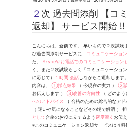
2016年5月24日
/ 最終更新日 :
2016年5月24日
２次 過去問添削 【コミュニケーション
返却】 サービス開始 !
こんにちは。倉前です。 早いもので２次試験
び過去問添削サービスに
コミュニケーショ
た。
Skypeやお電話でのコミュニケーション
く、また２次試験らしく「コミュニケーション
に応じて）
１時間 会話
しながらご返却します
内容は、
①採点結果
（ 今現在の実力 ）
②
お伝えします ）
③改善の方向性
（ どのよう
へのアドバイス
（ 合格のための総合的なアド
（ 迷いや気になることなどその場で解消 ） 
として
合格のお役に立てるよう
密度濃く
お伝
※このコミュニケーション返却サービスは４科